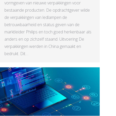
vormgeven van nieuwe verpakkingen voor
bestaande producten. De opdrachtgever wilde
de verpakkingen van ledlampen de
betrouwbaarheid en status geven van de
marktleider Philips en toch goed herkenbaar als
anders en op zichzelf staand. Uitvoering De
verpakkingen werden in China gemaakt en
bedrukt. Dit…