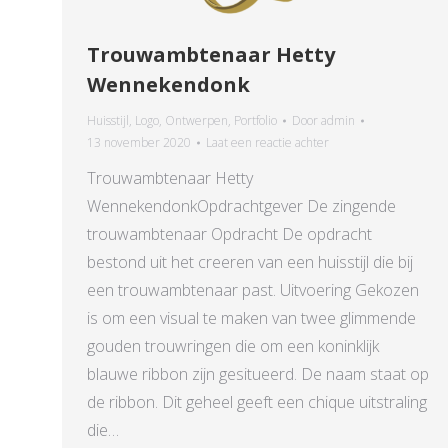
Trouwambtenaar Hetty
Wennekendonk
Huisstijl
,
Logo
,
Ontwerpen
,
Portfolio
Door
admin
13 november 2020
Laat een reactie achter
Trouwambtenaar Hetty
WennekendonkOpdrachtgever De zingende
trouwambtenaar Opdracht De opdracht
bestond uit het creeren van een huisstijl die bij
een trouwambtenaar past. Uitvoering Gekozen
is om een visual te maken van twee glimmende
gouden trouwringen die om een koninklijk
blauwe ribbon zijn gesitueerd. De naam staat op
de ribbon. Dit geheel geeft een chique uitstraling
die…