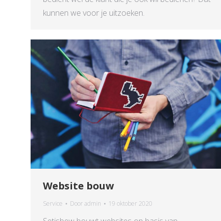
kunnen we voor je uitzoeken.
Website bouw
Service
Door
admin
19 oktober 2020
Setisbew bouwt websites op basis van