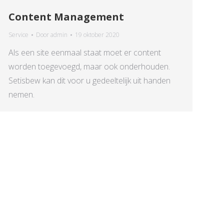
Content Management
Service
Door
admin
19 oktober 2020
Als een site eenmaal staat moet er content
worden toegevoegd, maar ook onderhouden.
Setisbew kan dit voor u gedeeltelijk uit handen
nemen.