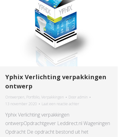
Yphix Verlichting verpakkingen
ontwerp
Ontwerpen
,
Portfolio
,
Verpakkingen
Door
admin
13 november 2020
Laat een reactie achter
Yphix Verlichting verpakkingen
ontwerpOpdrachtgever Leddirect.nl Wageningen
Opdracht De opdracht bestond uit het