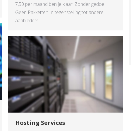
7,50 per maand ben je klaar. Zonder gedoe.
Geen Pakketten In tegenstelling tot andere
aanbieders…
Hosting Services