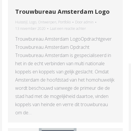
Trouwbureau Amsterdam Logo
Huisstijl
,
Logo
,
Ontwerpen
,
Portfolio
Door
admin
13 november 2020
Laat een reactie achter
Trouwbureau Amsterdam LogoOpdrachtgever
Trouwbureau Amsterdam Opdracht
Trouwbureau Amsterdam is gespecialiseerd in
het in de echt verbinden van multi nationale
koppels en koppels van gelijk geslacht. Omdat
Amsterdam de hoofdstad van het homohuwelijk
wordt beschouwd vanwege de primeur die de
stad had met de mogelijkheid daartoe, vinden
koppels van heinde en verre dit trouwbureau
om de…