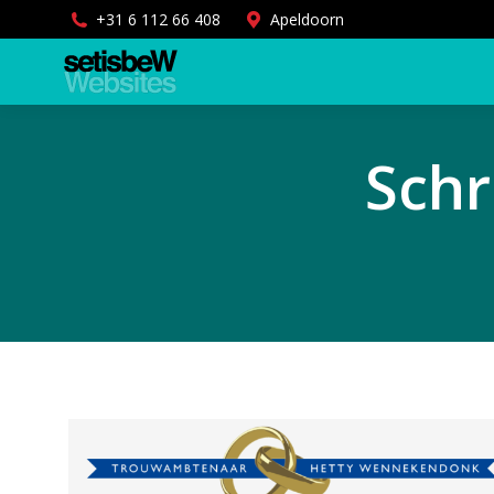
+31 6 112 66 408
Apeldoorn
Schr