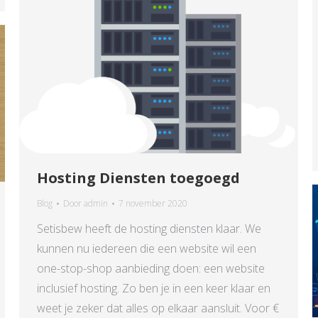
Hosting Diensten toegoegd
Blog
Door
admin
7 november 2020
Setisbew heeft de hosting diensten klaar. We
kunnen nu iedereen die een website wil een
one-stop-shop aanbieding doen: een website
inclusief hosting. Zo ben je in een keer klaar en
weet je zeker dat alles op elkaar aansluit. Voor €