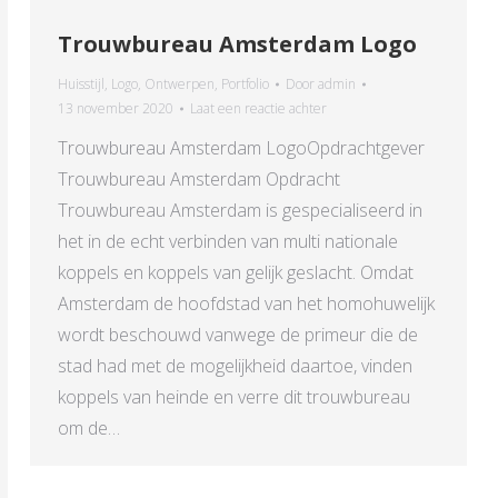
Trouwbureau Amsterdam Logo
Huisstijl
,
Logo
,
Ontwerpen
,
Portfolio
Door
admin
13 november 2020
Laat een reactie achter
Trouwbureau Amsterdam LogoOpdrachtgever
Trouwbureau Amsterdam Opdracht
Trouwbureau Amsterdam is gespecialiseerd in
het in de echt verbinden van multi nationale
koppels en koppels van gelijk geslacht. Omdat
Amsterdam de hoofdstad van het homohuwelijk
wordt beschouwd vanwege de primeur die de
stad had met de mogelijkheid daartoe, vinden
koppels van heinde en verre dit trouwbureau
om de…