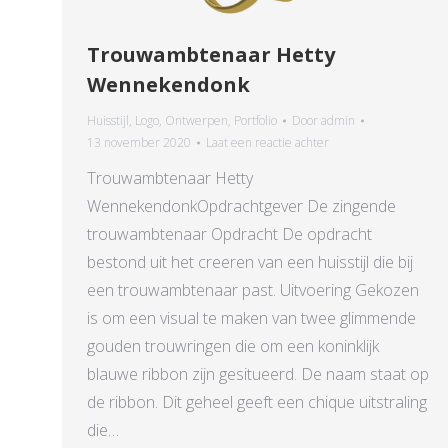
Trouwambtenaar Hetty
Wennekendonk
Huisstijl
,
Logo
,
Ontwerpen
,
Portfolio
Door
admin
13 november 2020
Laat een reactie achter
Trouwambtenaar Hetty
WennekendonkOpdrachtgever De zingende
trouwambtenaar Opdracht De opdracht
bestond uit het creeren van een huisstijl die bij
een trouwambtenaar past. Uitvoering Gekozen
is om een visual te maken van twee glimmende
gouden trouwringen die om een koninklijk
blauwe ribbon zijn gesitueerd. De naam staat op
de ribbon. Dit geheel geeft een chique uitstraling
die…