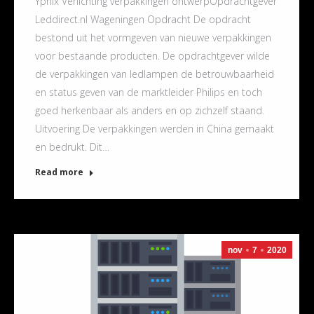
Yphix Verlichting verpakkingen ontwerpOpdrachtgever
Leddirect.nl Wageningen Opdracht De opdracht
bestond uit het vormgeven van nieuwe verpakkingen
voor bestaande producten. De opdrachtgever wilde
de verpakkingen van ledlampen de betrouwbaarheid
en status geven van de marktleider Philips en toch
goed herkenbaar als anders en op zichzelf staand.
Uitvoering De verpakkingen werden in China gemaakt
en bedrukt. Dit…
Read more
nov
7
2020