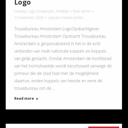
Logo
Huisstijl
,
Logo
,
Ontwerpen
,
Portfolio
Door
admin
13 november 2020
Laat een reactie achter
Trouwbureau Amsterdam LogoOpdrachtgever
Trouwbureau Amsterdam Opdracht Trouwbureau
Amsterdam is gespecialiseerd in het in de echt
verbinden van multi nationale koppels en koppels
van gelijk geslacht. Omdat Amsterdam de hoofdstad
van het homohuwelijk wordt beschouwd vanwege de
primeur die de stad had met de mogelijkheid
daartoe, vinden koppels van heinde en verre dit
trouwbureau om de…
Read more