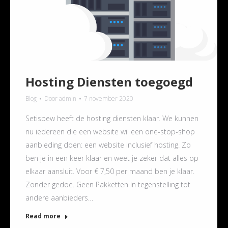
Hosting Diensten toegoegd
Blog
Door
admin
7 november 2020
Setisbew heeft de hosting diensten klaar. We kunnen
nu iedereen die een website wil een one-stop-shop
aanbieding doen: een website inclusief hosting. Zo
ben je in een keer klaar en weet je zeker dat alles op
elkaar aansluit. Voor € 7,50 per maand ben je klaar.
Zonder gedoe. Geen Pakketten In tegenstelling tot
andere aanbieders…
Read more