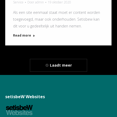
Service
Door
admin
19 oktober 2020
Als een site eenmaal staat moet er content worden
toegevoegd, maar ook onderhouden. Setisbew kan
dit voor u gedeeltelijk uit handen nemen.
Read more
Laadt meer
setisbeW Websites