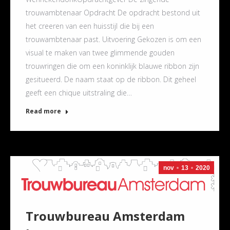
trouwambtenaar Opdracht De opdracht bestond uit
het creeren van een huisstijl die bij een
trouwambtenaar past. Uitvoering Gekozen is om een
visual te maken van twee glimmende gouden
trouwringen die om een koninklijk blauwe ribbon zijn
gesitueerd. De naam staat op de ribbon. Dit geheel
geeft een chique uitstraling die…
Read more
nov
13
2020
Trouwbureau Amsterdam