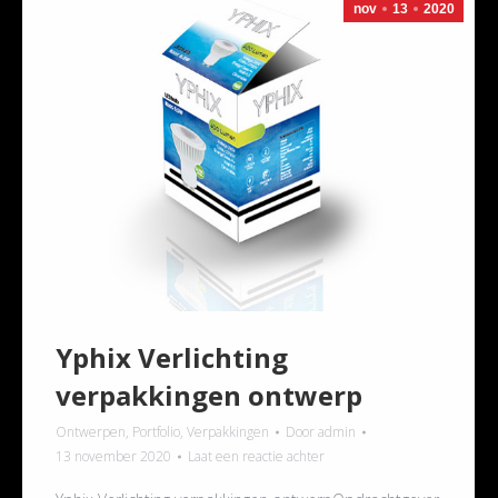
nov
13
2020
Yphix Verlichting
verpakkingen ontwerp
Ontwerpen
,
Portfolio
,
Verpakkingen
Door
admin
13 november 2020
Laat een reactie achter