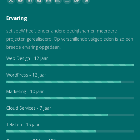
X
YouTube
Linkedin
Skype
Instagram
Mail
Website
Whatsapp
Telegram
page
page
page
page
page
page
page
page
page
Ervaring
opens
opens
opens
opens
opens
opens
opens
opens
opens
in
in
in
in
in
in
in
in
in
setisbeW heeft onder andere bedrijfsnamen meerdere
new
new
new
new
new
new
new
new
new
projecten gerealiseerd. Op verschillende vakgebieden is zo een
window
window
window
window
window
window
window
window
window
breede ervaring opgedaan.
Web Design - 12 jaar
WordPress - 12 jaar
Marketing - 10 jaar
Cloud Services - 7 jaar
Teksten - 15 jaar