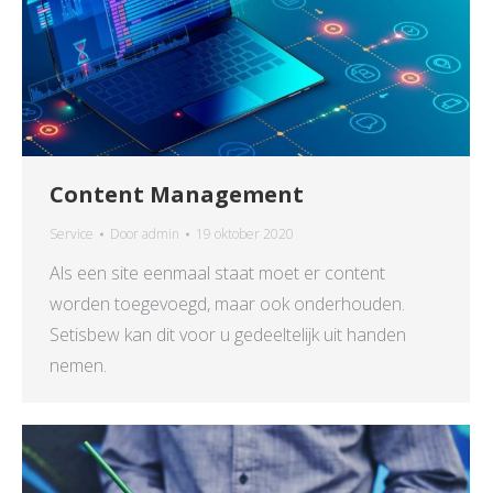
Content Management
Service
Door
admin
19 oktober 2020
Als een site eenmaal staat moet er content
worden toegevoegd, maar ook onderhouden.
Setisbew kan dit voor u gedeeltelijk uit handen
nemen.