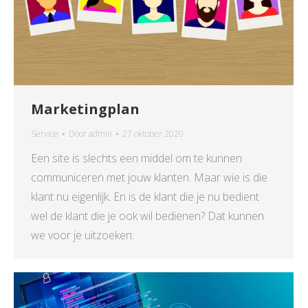
Marketingplan
Service
Door
admin
27 oktober 2020
Een site is slechts een middel om te kunnen
communiceren met jouw klanten. Maar wie is die
klant nu eigenlijk. En is de klant die je nu bedient
wel de klant die je ook wil bedienen? Dat kunnen
we voor je uitzoeken.