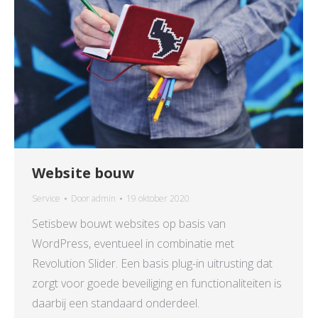
Website bouw
Service
Door
admin
19 oktober 2020
Setisbew bouwt websites op basis van
WordPress, eventueel in combinatie met
Revolution Slider. Een basis plug-in uitrusting dat
zorgt voor goede beveiliging en functionaliteiten is
daarbij een standaard onderdeel.