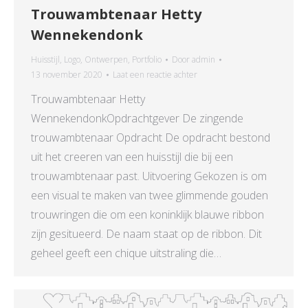
Trouwambtenaar Hetty
Wennekendonk
Huisstijl
,
Logo
,
Ontwerpen
,
Portfolio
Door
admin
13 november 2020
Laat een reactie achter
Trouwambtenaar Hetty
WennekendonkOpdrachtgever De zingende
trouwambtenaar Opdracht De opdracht bestond
uit het creeren van een huisstijl die bij een
trouwambtenaar past. Uitvoering Gekozen is om
een visual te maken van twee glimmende gouden
trouwringen die om een koninklijk blauwe ribbon
zijn gesitueerd. De naam staat op de ribbon. Dit
geheel geeft een chique uitstraling die…