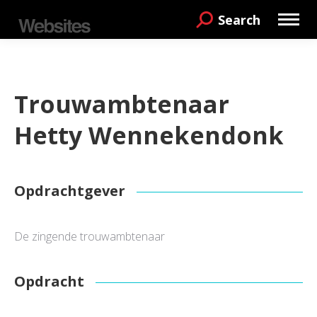
Search
Search:
Trouwambtenaar
Hetty Wennekendonk
Opdrachtgever
De zingende trouwambtenaar
Opdracht