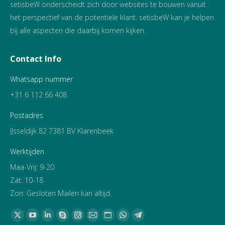
setisbeW onderscheidt zich door websites te bouwen vanuit
het perspectief van de potentiele klant. setisbeW kan je helpen
bij alle aspecten die daarbij komen kijken.
Contact Info
Whatsapp nummer
+31 6 112 66 408
Postadres
IJsseldijk 82 7381 BV Klarenbeek
Werktijden
Maa-Vrij: 9-20
Zat: 10-18
Zon: Gesloten Mailen kan altijd.
Vind ons op:
X
YouTube
Linkedin
Skype
Instagram
Mail
Website
Whatsapp
Telegram