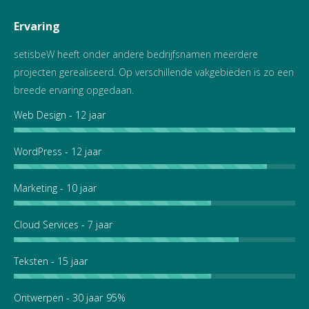
page
page
page
page
page
page
page
page
page
Ervaring
opens
opens
opens
opens
opens
opens
opens
opens
opens
in
in
in
in
in
in
in
in
in
setisbeW heeft onder andere bedrijfsnamen meerdere
new
new
new
new
new
new
new
new
new
projecten gerealiseerd. Op verschillende vakgebieden is zo een
window
window
window
window
window
window
window
window
window
breede ervaring opgedaan.
Web Design - 12 jaar
WordPress - 12 jaar
Marketing - 10 jaar
Cloud Services - 7 jaar
Teksten - 15 jaar
Ontwerpen - 30 jaar
95%