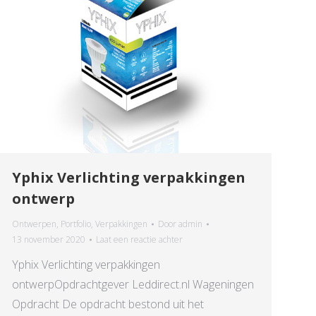
Yphix Verlichting verpakkingen
ontwerp
Ontwerpen
,
Portfolio
,
Verpakkingen
Door
admin
13 november 2020
Laat een reactie achter
Yphix Verlichting verpakkingen
ontwerpOpdrachtgever Leddirect.nl Wageningen
Opdracht De opdracht bestond uit het