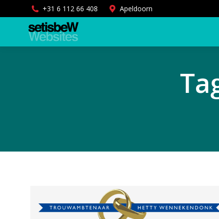
+31 6 112 66 408
Apeldoorn
Ta