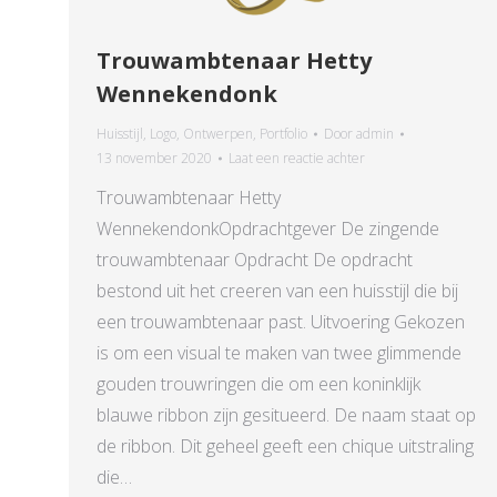
Trouwambtenaar Hetty
Wennekendonk
Huisstijl
,
Logo
,
Ontwerpen
,
Portfolio
Door
admin
13 november 2020
Laat een reactie achter
Trouwambtenaar Hetty
WennekendonkOpdrachtgever De zingende
trouwambtenaar Opdracht De opdracht
bestond uit het creeren van een huisstijl die bij
een trouwambtenaar past. Uitvoering Gekozen
is om een visual te maken van twee glimmende
gouden trouwringen die om een koninklijk
blauwe ribbon zijn gesitueerd. De naam staat op
de ribbon. Dit geheel geeft een chique uitstraling
die…