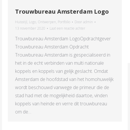
Trouwbureau Amsterdam Logo
Huisstijl
,
Logo
,
Ontwerpen
,
Portfolio
Door
admin
13 november 2020
Laat een reactie achter
Trouwbureau Amsterdam LogoOpdrachtgever
Trouwbureau Amsterdam Opdracht
Trouwbureau Amsterdam is gespecialiseerd in
het in de echt verbinden van multi nationale
koppels en koppels van gelijk geslacht. Omdat
Amsterdam de hoofdstad van het homohuwelijk
wordt beschouwd vanwege de primeur die de
stad had met de mogelijkheid daartoe, vinden
koppels van heinde en verre dit trouwbureau
om de…