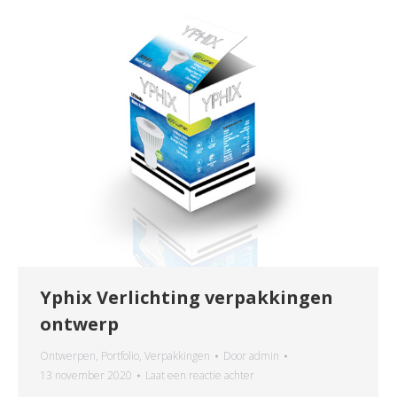
Yphix Verlichting verpakkingen
ontwerp
Ontwerpen
,
Portfolio
,
Verpakkingen
Door
admin
13 november 2020
Laat een reactie achter