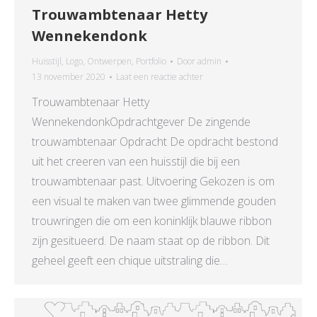
Trouwambtenaar Hetty
Wennekendonk
Huisstijl
,
Logo
,
Ontwerpen
,
Portfolio
Door
admin
13 november 2020
Laat een reactie achter
Trouwambtenaar Hetty
WennekendonkOpdrachtgever De zingende
trouwambtenaar Opdracht De opdracht bestond
uit het creeren van een huisstijl die bij een
trouwambtenaar past. Uitvoering Gekozen is om
een visual te maken van twee glimmende gouden
trouwringen die om een koninklijk blauwe ribbon
zijn gesitueerd. De naam staat op de ribbon. Dit
geheel geeft een chique uitstraling die…