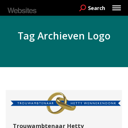
Search
Search:
Tag Archieven
Logo
Je bent hier:
Trouwambtenaar Hetty