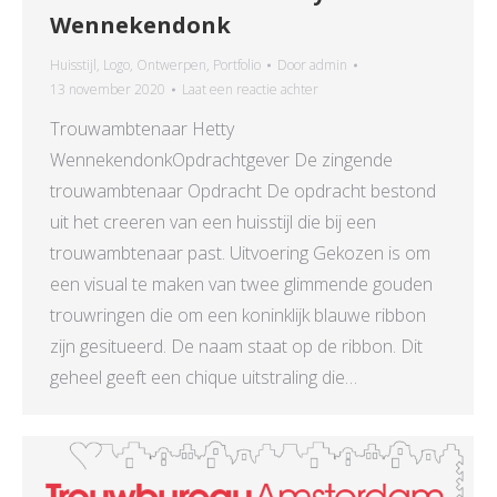
Wennekendonk
Huisstijl
,
Logo
,
Ontwerpen
,
Portfolio
Door
admin
13 november 2020
Laat een reactie achter
Trouwambtenaar Hetty
WennekendonkOpdrachtgever De zingende
trouwambtenaar Opdracht De opdracht bestond
uit het creeren van een huisstijl die bij een
trouwambtenaar past. Uitvoering Gekozen is om
een visual te maken van twee glimmende gouden
trouwringen die om een koninklijk blauwe ribbon
zijn gesitueerd. De naam staat op de ribbon. Dit
geheel geeft een chique uitstraling die…